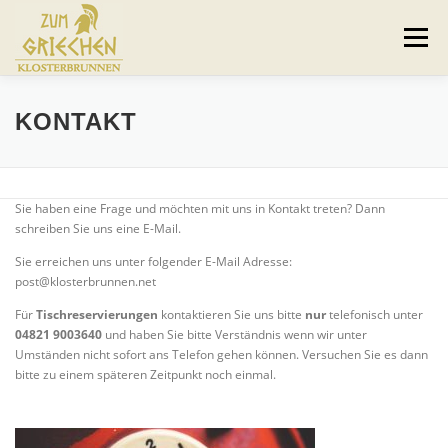
Zum
Inhalt
Menü
springen
HOME
RESTAURANT
HOTEL
KONTAKT
SAALBETRIEB
04821 9003640
KONTAKT
Sie haben eine Frage und möchten mit uns in Kontakt treten? Dann
schreiben Sie uns eine E-Mail.
Sie erreichen uns unter folgender E-Mail Adresse:
post@klosterbrunnen.net
Für
Tischreservierungen
kontaktieren Sie uns bitte
nur
telefonisch unter
04821 9003640
und haben Sie bitte Verständnis wenn wir unter
Umständen nicht sofort ans Telefon gehen können. Versuchen Sie es dann
bitte zu einem späteren Zeitpunkt noch einmal.