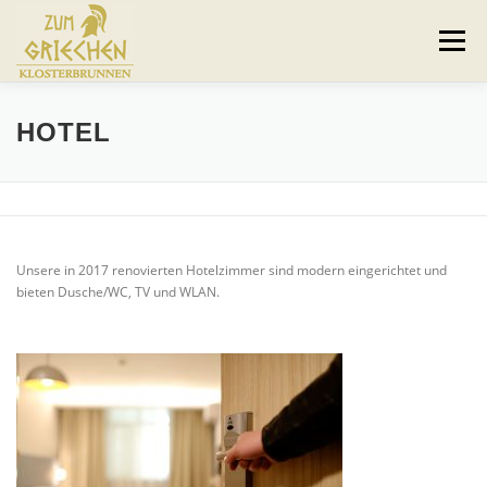
Zum
Inhalt
Menü
springen
HOME
RESTAURANT
HOTEL
HOTEL
SAALBETRIEB
04821 9003640
KONTAKT
Unsere in 2017 renovierten Hotelzimmer sind modern eingerichtet und
bieten Dusche/WC, TV und WLAN.